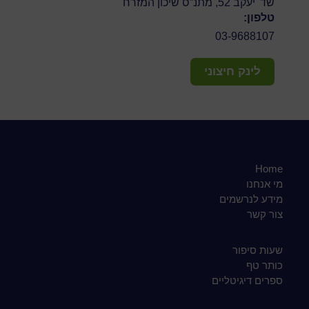
שד' יעקב 52, מתנ”ס שיכון המזרח
טלפון:
03-9688107
לינק חיצוני
Home
מי אנחנו
מידע לנרשמים
צור קשר
שעות סיפור
כותר טף
ספרים דיגיטליים