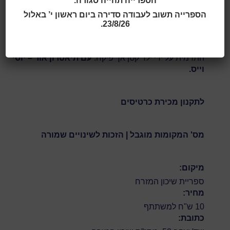
הספרייה תהייה סגורה.
17:00 | 03.12.2025
אל הממלכה מגיעים זוג רמאים המכריזים על יכולתם לתפור
הספרייה תשוב לעבודה סדירה ביום ראשון י’ באלול
23/8/26.
בגדים מבדים אותם מסוגלים לראות אנשים חכמים בלבד.
המלך בכבודו ובעצמו מזמין בגדים מבדים אלה ויוצא לבוש
בהם לתהלוכה ברחובות העיר. בסופו של דבר מתגלה
התרמית על ידי ילד קטן אך פיקח.
עם תיאטרון אור – יוסי
וייס.
לתקנון מכירת כרטיסים
מס' המקומות מוגבל | הזכות לשינויים שמורה
מיקום:
ספריית שיכון המזרח
מחיר:
10 ש"ח למשתתף
כתובת: