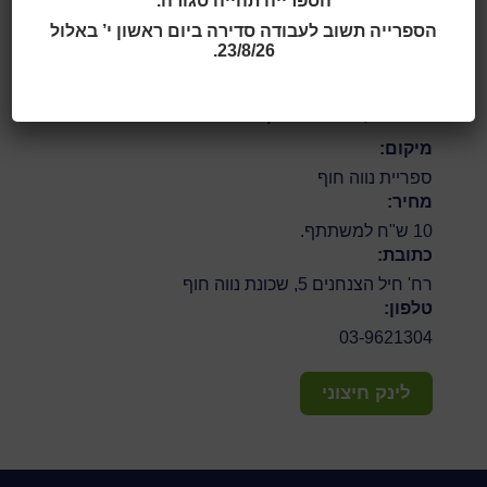
הספרייה תהייה סגורה.
הספרייה תשוב לעבודה סדירה ביום ראשון י’ באלול
23/8/26.
לתקנון מכירת כרטיסים
מס' המקומות מוגבל | הזכות לשינויים שמורה
מיקום:
ספריית נווה חוף
מחיר:
10 ש"ח למשתתף.
כתובת:
רח' חיל הצנחנים 5, שכונת נווה חוף
טלפון:
03-9621304
לינק חיצוני