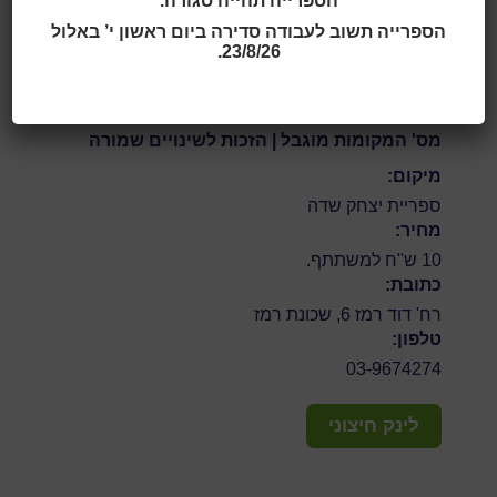
הספרייה תהייה סגורה.
קרה בים ומי נרדם על החול החם.
עם רועי דורון –
הספרייה תשוב לעבודה סדירה ביום ראשון י’ באלול
תיאטרועי.
23/8/26.
לתקנון מכירת כרטיסים
מס' המקומות מוגבל | הזכות לשינויים שמורה
מיקום:
ספריית יצחק שדה
מחיר:
10 ש"ח למשתתף.
כתובת:
רח' דוד רמז 6, שכונת רמז
טלפון:
03-9674274
לינק חיצוני