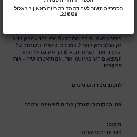
הספרייה תהייה סגורה.
גילאי 4 - 8
הספרייה תשוב לעבודה סדירה ביום ראשון י’ באלול
23/8/26.
תאריך ושעה:
17:00 | 29.12.2025
עיבוד מוסיקלי בליווי גיטרה, לספרה של מרים ילן שטקליס.
סיפור מסעם של דני והבובה אלישבע, יחד עם קוץ הדוב,
רוץ הכלב ומוץ החתול. במכונית ובאווירון ובעזרתם של
הציפור יפת הרגליים וסבא לוויתן, נגיע גם אל רופא
הצעצועים הגר באי ושמו אולי.
עם תיאטרון שיר – אורן
פרוקצ'ה.
לתקנון מכירת כרטיסים
מס' המקומות מוגבל | הזכות לשינויים שמורה
מיקום:
ספריית נחלת יהודה