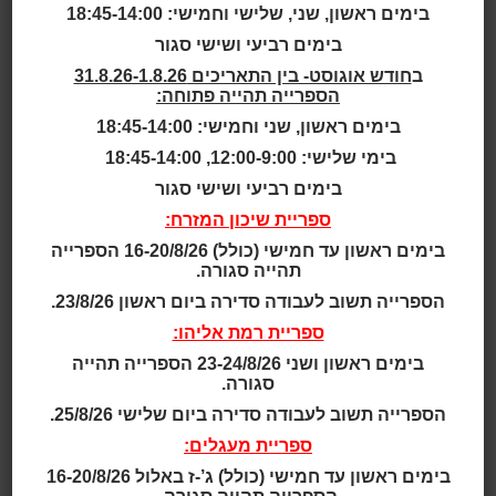
בימים ראשון, שני, שלישי וחמישי: 18:45-14:00
בימים רביעי ושישי סגור
בית
>
למה זברה? מופע לכל
ב
חודש אוגוסט- בין התאריכים 31.8.26-1.8.26
המשפחה עם דודו ארז
הספרייה תהייה פתוחה:
בימים ראשון, שני וחמישי: 18:45-14:00
מופעים לילדים ולנוער
בימי שלישי: 12:00-9:00, 18:45-14:00
בימים רביעי ושישי סגור
תאריך ושעה:
19:00-17:00 | 28.01.2025
ספריית שיכון המזרח:
בימים ראשון עד חמישי (כולל) 16-20/8/26 הספרייה
תהייה סגורה.
הקומיקאי דודו ארז (״ארץ נהדרת״, ״לילה בכיף״)
הספרייה תשוב לעבודה סדירה ביום ראשון 23/8/26.
במופע סטנדאפ חכם וייחודי לכל המשפחה, שואל את
השאלות החשובה ביותר: איך הגענו לכאן? איך
ספריית רמת אליהו:
התפתח האדם? איך נוצרו החיות? למה יתוש הוא קטן?
בימים ראשון ושני 23-24/8/26 הספרייה תהייה
האם העצלן הוא באמת עצלן? למה לזברה יש פסים?
סגורה.
הספרייה תשוב לעבודה סדירה ביום שלישי 25/8/26.
את המופע כתב היוצר והתסריטאי יגאל שפירא, שיצר שלל
ספריית מעגלים:
תכניות העוסקות בהנגשת מדע לכל המשפחה
(״החפרנים״, ״מתחת לעור״, ״אבודים בריבוע״) ותוכניות
בימים ראשון עד חמישי (כולל) ג’-ז באלול 16-20/8/26