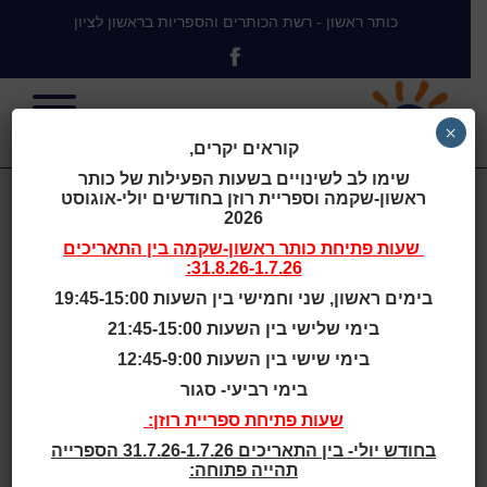
כותר ראשון - רשת הכותרים והספריות בראשון לציון
×
קוראים יקרים,
שימו לב לשינויים בשעות הפעילות של כותר
ראשון-שקמה וספריית רוזן בחודשים יולי-אוגוסט
למה זברה?
2026
שעות פתיחת
כותר ראשון-שקמה
בין התאריכים
31.8.26-1.7.26:
מופע לכל
בימים ראשון, שני וחמישי בין השעות 19:45-15:00
בימי שלישי בין השעות 21:45-15:00
המשפחה עם
בימי שישי בין השעות 12:45-9:00
בימי רביעי- סגור
דודו ארז
שעות פתיחת ספריית רוזן:
בחודש יולי- בין התאריכים 31.7.26-1.7.26 הספרייה
תהייה פתוחה: