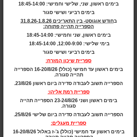
צ’רחי
בימים ראשון, שני, שלישי וחמישי: 18:45-14:00
בימים רביעי ושישי סגור
סופרים מספרים
ב
חודש אוגוסט- בין התאריכים 31.8.26-1.8.26
הספרייה תהייה פתוחה:
תאריך ושעה:
בימים ראשון, שני וחמישי: 18:45-14:00
20:00 | 23.01.2025
בימי שלישי: 12:00-9:00, 18:45-14:00
בימים רביעי ושישי סגור
מפגש מרתק עם
הסופרת אבישג צ'רחי
, מחברת ספרי
ספריית שיכון המזרח:
רבי-המכר בז'אנר הרומנטי ישראלי.
בימים ראשון עד חמישי (כולל) 16-20/8/26 הספרייה
תהייה סגורה.
בתוכנית
: שיחה אישית ואינטימית על כתיבה וספרות,
חתימה על ספרים וצילומים משותפים עם הסופרת.
הספרייה תשוב לעבודה סדירה ביום ראשון 23/8/26.
ספריית רמת אליהו:
מספר המקומות מוגבל | הזכות לשינויים שמורה
בימים ראשון ושני 23-24/8/26 הספרייה תהייה
מיקום:
סגורה.
ספריית שיכון המזרח
הספרייה תשוב לעבודה סדירה ביום שלישי 25/8/26.
מחיר:
ספריית מעגלים:
20 ש"ח למשתתף
כתובת:
בימים ראשון עד חמישי (כולל) ג’-ז באלול 16-20/8/26