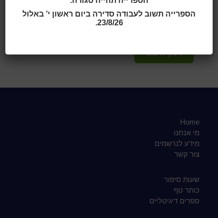
הספרייה תהייה סגורה.
ספריית שיכון המזרח שד' יעקב 52, ראשון לציון
הספרייה תשוב לעבודה סדירה ביום ראשון י’ באלול
טלפון:
23/8/26.
03-9688107
לינק חיצוני
Home
מי אנחנו
מידע לנרשמים
צור קשר
שעות סיפור
כותר טף
ספרים דיגיטליים