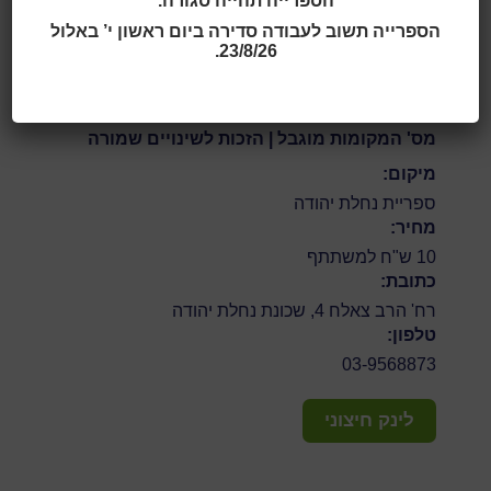
הספרייה תהייה סגורה.
שבמהלכו פגשו המון חיות. האם יפגשו גם את אימא?
עם
הספרייה תשוב לעבודה סדירה ביום ראשון י’ באלול
תיאטרון החלומות של אסיק - אסף רוזנבאום.
23/8/26.
לתקנון מכירת כרטיסים
מס' המקומות מוגבל | הזכות לשינויים שמורה
מיקום:
ספריית נחלת יהודה
מחיר:
10 ש"ח למשתתף
כתובת:
רח' הרב צאלח 4, שכונת נחלת יהודה
טלפון:
03-9568873
לינק חיצוני