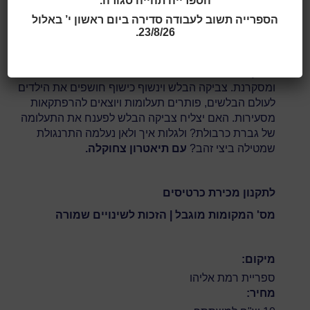
הספרייה תהייה סגורה.
גילאי 4 - 8
הספרייה תשוב לעבודה סדירה ביום ראשון י’ באלול
23/8/26.
תאריך ושעה:
17:00 | 28.05.2025
צביקה הבלש – דמות בלשית לילדים,
משעשעת
ומסקרנת. צביקה הבלש וינשוף כישוף חושפים את הילדים
לעולם הבלשים, פותרים תעלומות ויוצאים להרפתקאות
מסעירות. האם יצליח צביקה הבלש לפענח את התעלומה
של גברת כרבולת? ולגלות איך ולאן נעלמה התרנגולת
שמטילה ביצי זהב?
עם תיאטרון צחוקלה.
לתקנון מכירת כרטיסים
מס' המקומות מוגבל | הזכות לשינויים שמורה
מיקום:
ספריית רמת אליהו
מחיר: