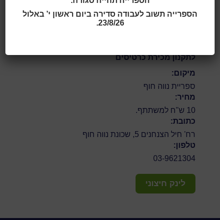
הספרייה תהייה סגורה.
מפני ש"אף אחד אינו עוזר ואין שיתוף פעולה". כולם דואגים
הספרייה תשוב לעבודה סדירה ביום ראשון י’ באלול
שמא לא תהיה מסיבה... הצגה משעשעת ומצחיקה, מלאה
23/8/26.
בדמויות של חג החנוכה.
עם תיאטרון קרן אור.
מס' המקומות מוגבל | הזכות לשינויים שמורה
לתקנון מכירת כרטיסים
מיקום:
ספריית נווה חוף
מחיר:
10 ש"ח למשתתף.
כתובת:
רח' חיל הצנחנים 5, שכונת נווה חוף
טלפון:
03-9621304
לינק חיצוני