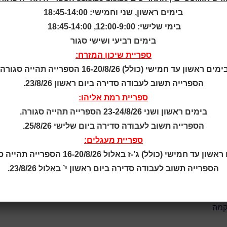
בימים ראשון, שני וחמישי: 18:45-14:00
בימי שלישי: 12:00-9:00, 18:45-14:00
רגל חודש האישה.
בימים רביעי ושישי סגור
ומעשירה, על המהפך המגדרי דרך הזמר הישראלי.
ספריית שיכון המזרח:
י החוויתי והסוחף נעבור את תהליך השינוי המגדרי שעברו הנשים, מש
ימים ראשון עד חמישי (כולל) 16-20/8/26 הספרייה תהייה סגורה.
 בזמר הישראלי בנושא ההטרדות המיניות מאז קום המדינה ועד ימנו? 
הספרייה תשוב לעבודה סדירה ביום ראשון 23/8/26.
י כתבה שירים שוביניסטיים, אבל גם את השיר הפמיניסטי הראשון? 
ספריית רמת אליהו:
ים על נשים דעתניות, שעומדות על שלהן ועושות כרצונן?
בימים ראשון ושני 23-24/8/26 הספרייה תהייה סגורה.
ההן? האם הן מקבלות את אהבת פועלי הבניין? דינה ברזילי, רצוי ש
הספרייה תשוב לעבודה סדירה ביום שלישי 25/8/26.
גנת הצומח, אשיר לך את זמר שלוש התשובות, אעודד אותך שתעשי כ
ספריית מעגלים:
נגינה: ד"ר אסנת גולדפרב-ארזואן |
שירה: יוני אילת |
ליווי בפסנ
ן עד חמישי (כולל) ג’-ז באלול 16-20/8/26 הספרייה תהייה סגורה.
מוגבל | הזכות לשינויים שמורה.
הספרייה תשוב לעבודה סדירה ביום ראשון י’ באלול 23/8/26.
כרטיסים
קמה