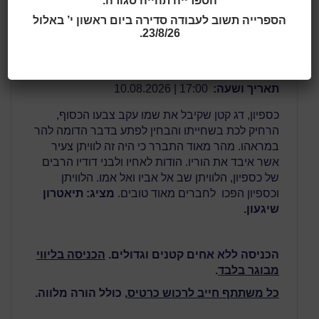
גילאי 2 - 4
הספרייה תהייה סגורה.
הספרייה תשוב לעבודה סדירה ביום ראשון י’ באלול
23/8/26.
גילאי 2 - 4
10.08.2026
כספיון
תאריך ושעה:
17:00 | 10.08.2026
כספיון, דג קטן שקיבל את שמו עקב צבעו הכסוף,
הרחיק לכת בשחייתו והבחין לפתע בדבר הדומה להר
במראהו. מהר מאוד התברר כי היה זה לוויתן צעיר
אשר איבד את הוריו. הודות לאחיו ולבני דודיו הרבים
של כספיון, הלוויתן שב אל אביו ואל אמו. הלוויתן
וכספיון הפכו לחברים מאוד טובים.
מציג: תיאטרון
שיגעון.
הכניסה ללא אחים קטנים וגדולים.
הכניסה בליווי
מבוגר בלבד
.
כל משתתף חייב לרכוש כרטיס
, כולל הורה מלווה.