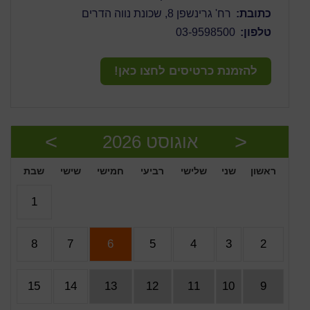
כתובת:
רח' גרינשפן 8, שכונת נווה הדרים
טלפון:
03-9598500
להזמנת כרטיסים לחצו כאן!
אוגוסט
2026
ראשון
שני
שלישי
רביעי
חמישי
שישי
שבת
1
8
7
6
5
4
3
2
15
14
13
12
11
10
9