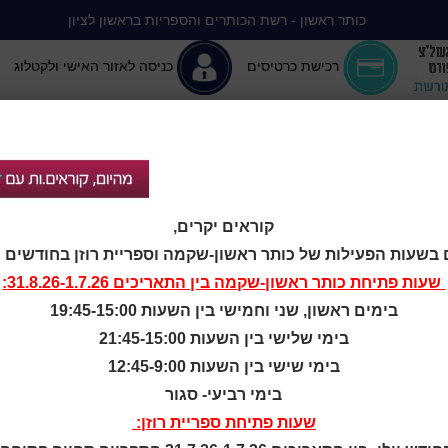
כותר ראשון - רשת הכותרים והספריות בראשון לציון
רכישת כרטיסים
כניסה לאזור האישי ולקטלוג
יה ללא הפסקה
המומלצים שלנו
אירועים ופעילויות
מידע ראשון: מרכז מידע
קוראים יקרים,
קטלוג כותר ראשון
 בשעות הפעילות של כותר ראשון-שקמה וספריית רוזן בחודשים יולי-
המומחה לשירותך
שעות פתיחת
כותר ראשון-שקמה
בין התאריכים 31.8.26-1.7.26:
ארכיון ספריית השבוע
בימים ראשון, שני וחמישי בין השעות 19:45-15:00
מדיניות הפרטיות
מדיניות שימוש בקבצי קוקיז
בימי שלישי בין השעות 21:45-15:00
(Cookies Policy)
בימי שישי בין השעות 12:45-9:00
בימי רביעי- סגור
שעות פתיחת ספריית רוזן: