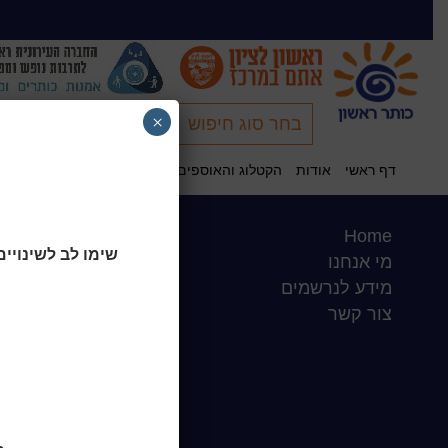
×
בחר סוג חיפוש
קישור לקטלוג
דף ראשי
אודות
הקטלוג והאוספים שלנו
דיוקן העיר: ביבליוגרפ
חיפוש כללי באתר
Home
שעות סיפור
שימו לב לשינויים
מי אנחנו
כותר טף
מידע לנרשמים
ספרים דיגיטליים
צור קשר