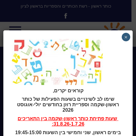
כותר ראשון - רשת הכותרים והספריות בראשון לציון
×
Home
מי אנחנו
מידע לנרשמים
צור קשר
קוראים יקרים,
שעות סיפור
שימו לב לשינויים בשעות הפעילות של כותר
כותר טף
ראשון-שקמה וספריית רוזן בחודשים יולי-אוגוסט
ספרים דיגיטליים
2026
שעות פתיחת
כותר ראשון-שקמה
בין התאריכים
קטלוג כותר ראשון
31.8.26-1.7.26:
המומחה לשירותך
בימים ראשון, שני וחמישי בין השעות 19:45-15:00