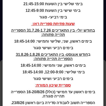
ארכיון ספריית השבוע
בימי שלישי בין השעות 21:45-15:00
מדיניות הפרטיות
מדיניות שימוש בקבצי קוקיז (Cookies Policy)
בימי שישי בין השעות 12:45-9:00
בימי רביעי- סגור
שעות פתיחת ספריית רוזן:
בחודש יולי- בין התאריכים 31.7.26-1.7.26 הספרייה
תהייה פתוחה:
בימים ראשון, שני, שלישי וחמישי: 18:45-14:00
בימים רביעי ושישי סגור
ב
חודש אוגוסט- בין התאריכים 31.8.26-1.8.26
הספרייה תהייה פתוחה:
בימים ראשון, שני וחמישי: 18:45-14:00
ניהול העדפות עוגיות
בימי שלישי: 12:00-9:00, 18:45-14:00
כדי לספק את החוויה הטובה ביותר, אנו משתמשים בקובצי עוגיות (Cookies)
בימים רביעי ושישי סגור
לשמירת מידע על המכשיר שלך ולניתוח השימוש באתר.
הסכמה לשימוש בעוגיות מאפשרת לנו לשפר את השירותים והתוכן.
ספריית שיכון המזרח:
אי הסכמה עלולה להשפיע על חלק מהפונקציות באתר.
בימים ראשון עד חמישי (כולל) 16-20/8/26 הספרייה
למידע נוסף ראו את
מדיניות הפרטיות
ו-
מדיניות העוגיות
.
תהייה סגורה.
הספרייה תשוב לעבודה סדירה ביום ראשון 23/8/26.
מאשר הכול