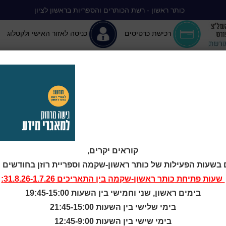
כותר ראשון - רשת הכותרים והספריות בראשון לציון
רכישת כרטיסים
כניסה לאזור האישי ולקטלוג
יה ללא הפסקה
המומלצים שלנו
אירועים ופעילויות
מידע ראשון: מרכז מידע
קטלוג כותר ראשון
המומחה לשירותך
ארכיון ספריית השבוע
קוראים יקרים,
מדיניות הפרטיות
 בשעות הפעילות של כותר ראשון-שקמה וספריית רוזן בחודשים יולי-
מדיניות שימוש בקבצי קוקיז
שעות פתיחת
כותר ראשון-שקמה
בין התאריכים 31.8.26-1.7.26:
(Cookies Policy)
בימים ראשון, שני וחמישי בין השעות 19:45-15:00
בימי שלישי בין השעות 21:45-15:00
בימי שישי בין השעות 12:45-9:00