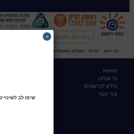
×
בחר סוג חיפוש
קישור לקטלוג
דף ראשי
אודות
הקטלוג והאוספים שלנו
דיוקן העיר: ביבליוגרפ
חיפוש כללי באתר
Home
שעות סיפור
מי אנחנו
כותר טף
מידע לנרשמים
ספרים דיגיטליים
צור קשר
שימו לב לשינויים