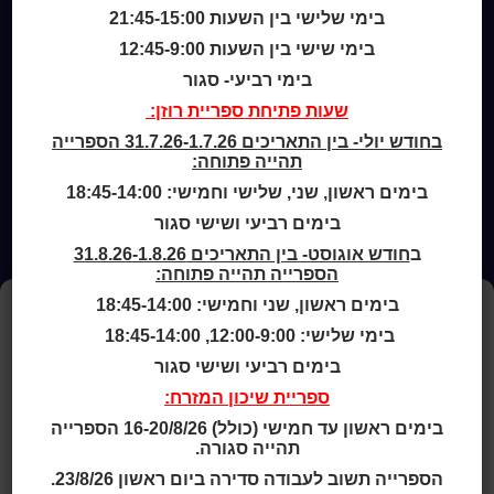
ארכיון ספריית השבוע
בימי שלישי בין השעות 21:45-15:00
מדיניות הפרטיות
מדיניות שימוש בקבצי קוקיז (Cookies Policy)
בימי שישי בין השעות 12:45-9:00
בימי רביעי- סגור
שעות פתיחת ספריית רוזן:
בחודש יולי- בין התאריכים 31.7.26-1.7.26 הספרייה
תהייה פתוחה:
בימים ראשון, שני, שלישי וחמישי: 18:45-14:00
בימים רביעי ושישי סגור
ב
חודש אוגוסט- בין התאריכים 31.8.26-1.8.26
הספרייה תהייה פתוחה:
בימים ראשון, שני וחמישי: 18:45-14:00
ניהול העדפות עוגיות
בימי שלישי: 12:00-9:00, 18:45-14:00
כדי לספק את החוויה הטובה ביותר, אנו משתמשים בקובצי עוגיות (Cookies)
בימים רביעי ושישי סגור
לשמירת מידע על המכשיר שלך ולניתוח השימוש באתר.
הסכמה לשימוש בעוגיות מאפשרת לנו לשפר את השירותים והתוכן.
ספריית שיכון המזרח:
אי הסכמה עלולה להשפיע על חלק מהפונקציות באתר.
בימים ראשון עד חמישי (כולל) 16-20/8/26 הספרייה
למידע נוסף ראו את
מדיניות הפרטיות
ו-
מדיניות העוגיות
.
תהייה סגורה.
הספרייה תשוב לעבודה סדירה ביום ראשון 23/8/26.
מאשר הכול