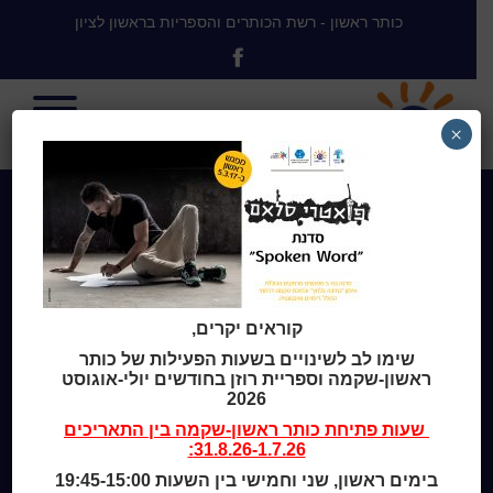
כותר ראשון - רשת הכותרים והספריות בראשון לציון
×
Home
מי אנחנו
מידע לנרשמים
צור קשר
קוראים יקרים,
שעות סיפור
שימו לב לשינויים בשעות הפעילות של כותר
כותר טף
ראשון-שקמה וספריית רוזן בחודשים יולי-אוגוסט
ספרים דיגיטליים
2026
שעות פתיחת
כותר ראשון-שקמה
בין התאריכים
קטלוג כותר ראשון
31.8.26-1.7.26:
המומחה לשירותך
בימים ראשון, שני וחמישי בין השעות 19:45-15:00