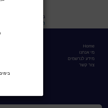
ביום חמישי 22.6.23
הספ
הכותרים והספריות.
ב
Home
שעות סיפור
מי אנחנו
כותר טף
מידע לנרשמים
ספרים דיגיטליים
צור קשר
בימים ראשו