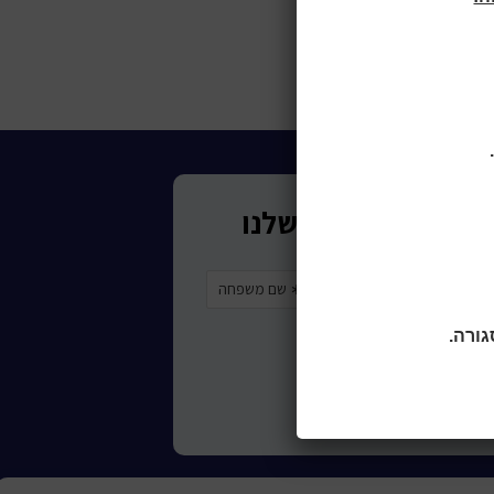
תי ספרייה
בשאר