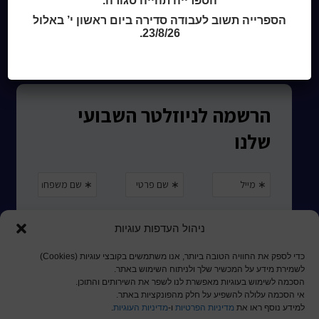
הספרייה תהייה סגורה.
המומחה לשירותך
הספרייה תשוב לעבודה סדירה ביום ראשון י’ באלול
ארכיון ספריית השבוע
23/8/26.
מדיניות הפרטיות
מדיניות שימוש בקבצי קוקיז (Cookies Policy)
ניהול העדפות עוגיות
כדי לספק את החוויה הטובה ביותר, אנו משתמשים בקובצי עוגיות (Cookies)
לשמירת מידע על המכשיר שלך ולניתוח השימוש באתר.
הסכמה לשימוש בעוגיות מאפשרת לנו לשפר את השירותים והתוכן.
אי הסכמה עלולה להשפיע על חלק מהפונקציות באתר.
למידע נוסף ראו את
מדיניות הפרטיות
ו-
מדיניות העוגיות
.