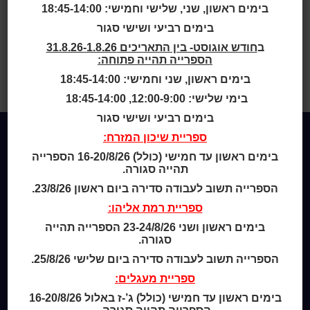
בימים ראשון, שני, שלישי וחמישי: 18:45-14:00
הכותרים והספריות עובדים כרגיל למעט
בימים רביעי ושישי סגור
ספריית רוזן
(וספריית נווה חוף שזמנית לא
ב
חודש אוגוסט- בין התאריכים 31.8.26-1.8.26
פועלת בימי שלישי וחמישי).
הספרייה תהייה פתוחה:
יש מרחבים מוגנים ביתר הכותרים והספריות.
בימים ראשון, שני וחמישי: 18:45-14:00
בתקווה ליום שקט ובטוח.
בימי שלישי: 12:00-9:00, 18:45-14:00
בימים רביעי ושישי סגור
ספריית שיכון המזרח:
בימים ראשון עד חמישי (כולל) 16-20/8/26 הספרייה
Home
תהייה סגורה.
מי אנחנו
הספרייה תשוב לעבודה סדירה ביום ראשון 23/8/26.
מידע לנרשמים
צור קשר
ספריית רמת אליהו:
בימים ראשון ושני 23-24/8/26 הספרייה תהייה
סגורה.
שעות סיפור
כותר טף
הספרייה תשוב לעבודה סדירה ביום שלישי 25/8/26.
ספרים דיגיטליים
ספריית מעגלים:
בימים ראשון עד חמישי (כולל) ג’-ז באלול 16-20/8/26
קטלוג כותר ראשון