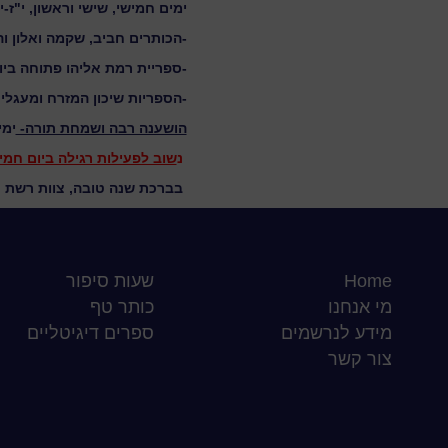
ימים חמישי, שישי וראשון, י"ז-י"ח וכ' בת
-הכותרים חביב, שקמה ואלון והספר
-ספריית רמת אליהו פתוחה ביום שישי 10/10/25 בין השעו
-הספריות שיכון המזרח ומעגלים
הושענה רבה ושמחת תורה-
ימים
נ
שוב לפעילות רגילה ביום חמישי 10/25
בברכת שנה טובה, צוות רשת כ
Home
שעות סיפור
מי אנחנו
כותר טף
מידע לנרשמים
ספרים דיגיטליים
צור קשר