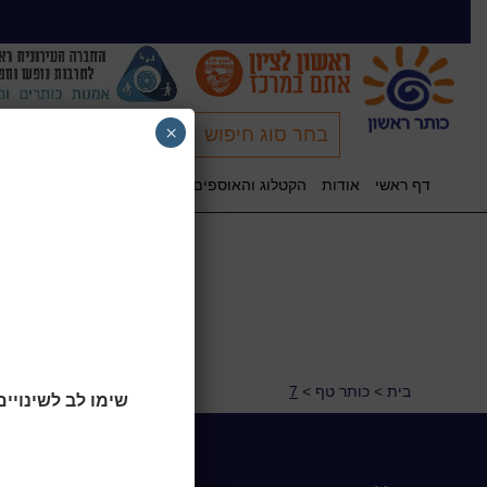
×
בחר סוג חיפוש
קישור לקטלוג
דף ראשי
אודות
הקטלוג והאוספים שלנו
דיוקן העיר: ביבליוגרפ
חיפוש כללי באתר
בית
>
כותר טף
>
7
שימו לב לשינויים