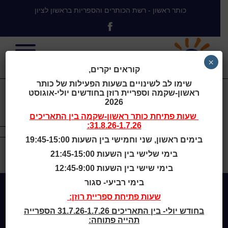
כותר ראשון - רשת הכותרים והספריות בראשון לציון
×
רשת הכותרים והספריות
קוראים יקרים,
שימו לב לשינויים בשעות הפעילות של כותר
בראשון לציון
ראשון-שקמה וספריית רוזן בחודשים יולי-אוגוסט
2026
by anova team
שעות פתיחת
כותר ראשון-שקמה
בין התאריכים
31.8.26-1.7.26:
בימים ראשון, שני וחמישי בין השעות 19:45-15:00
רשת הכותרים והספריות בראשון לציון is proudly powered by
בימי שלישי בין השעות 21:45-15:00
WordPress
בימי שישי בין השעות 12:45-9:00
בימי רביעי- סגור
שעות פתיחת ספריית רוזן:
Home
בחודש יולי- בין התאריכים 31.7.26-1.7.26 הספרייה
מי אנחנו
תהייה פתוחה: