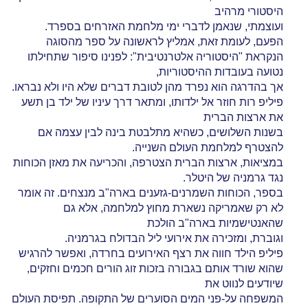
היסטורי מרהיב
ועוצמתי, שנאמן לדברי ימי מלחמת האזרחים בספרד.
הפעם, לעומת זאת, אמליץ לראשונה על ספר מהסוגה
הנקראת "היסטוריה אלטרנטיבית": לפנינו סיפור שתחילתו
נטועה בעובדות ההיסטוריות,
אך בהדרגה הוא נפרד מהן לטובת דברים שלא היו ולא נבראו.
פיליפ רות חוזר אל ילדותו, ומתאר דרך עיניו של ילד בן תשע
את ארצות הברית
בשנות השלושים, כשהיא מתלבטת בינה לבין עצמה אם
להצטרף למלחמת העולם השנייה.
במציאות, ארצות הברית הצטרפה, והכריעה את מאזן הכוחות
נגד גרמניה של היטלר.
בספר, הכוחות השמרנים-גזענים בארה"ב מנצחים. זה אומר
לא רק שאמריקה נשארת מחוץ למלחמה, אלא גם
שהאנטישמיות בארה"ב הולכת
וגוברת, ומזכירה את אירועי ליל הבדולח בגרמניה.
פיליפ הילד חווה את רצף האירועים בחרדה, ואפשר להרגיש
שהוא שורד אותם בגבורה בזכות זוג הורים חכמים וחזקים,
שיודעים לנווט את
המשפחה על-פני המים הסוערים של התקופה. תפיסת העולם