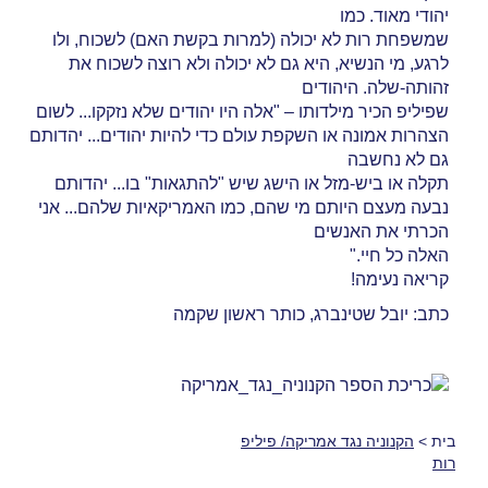
יהודי מאוד. כמו
שמשפחת רות לא יכולה (למרות בקשת האם) לשכוח, ולו
לרגע, מי הנשיא, היא גם לא יכולה ולא רוצה לשכוח את
זהותה-שלה. היהודים
שפיליפ הכיר מילדותו – "אלה היו יהודים שלא נזקקו... לשום
הצהרות אמונה או השקפת עולם כדי להיות יהודים... יהדותם
גם לא נחשבה
תקלה או ביש-מזל או הישג שיש "להתגאות" בו... יהדותם
נבעה מעצם היותם מי שהם, כמו האמריקאיות שלהם... אני
הכרתי את האנשים
האלה כל חיי."
קריאה נעימה!
כתב: יובל שטינברג, כותר ראשון שקמה
בית
>
הקנוניה נגד אמריקה/ פיליפ
רות