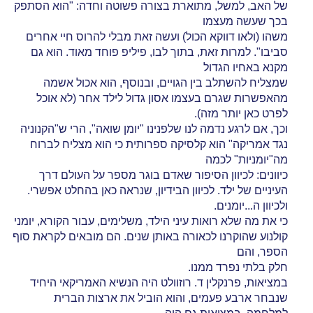
של האב, למשל, מתוארת בצורה פשוטה וחדה: "הוא הסתפק
בכך שעשה מעצמו
משהו (ולאו דווקא הכול) ועשה זאת מבלי להרוס חיי אחרים
סביבו". למרות זאת, בתוך לבו, פיליפ פוחד מאוד. הוא גם
מקנא באחיו הגדול
שמצליח להשתלב בין הגויים, ובנוסף, הוא אכול אשמה
מהאפשרות שגרם בעצמו אסון גדול לילד אחר (לא אוכל
לפרט כאן יותר מזה).
וכך, אם לרגע נדמה לנו שלפנינו "יומן שואה", הרי ש"הקנוניה
נגד אמריקה" הוא קלסיקה ספרותית כי הוא מצליח לברוח
מה"יומניות" לכמה
כיוונים: לכיוון הסיפור שאדם בוגר מספר על העולם דרך
העיניים של ילד. לכיוון הבידיון, שנראה כאן בהחלט אפשרי.
ולכיוון ה...יומנים.
כי את מה שלא רואות עיני הילד, משלימים, עבור הקורא, יומני
קולנוע שהוקרנו לכאורה באותן שנים. הם מובאים לקראת סוף
הספר, והם
חלק בלתי נפרד ממנו.
במציאות, פרנקלין ד. רוזוולט היה הנשיא האמריקאי היחיד
שנבחר ארבע פעמים, והוא הוביל את ארצות הברית