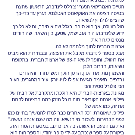
למלחמה. במציאות גם היה
הטייס האמריקאי הנערץ צ'רלס לינדברג, הראשון שחצה
בטיסה רציפה את האוקיאנוס האטלנטי. נערץ עד כדי-כך
שהציעו לו לרוץ לנשיאות,
מול רוזוולט, אך הוא סירב. בגלל שהוא סירב, זה לא כל-כך
ידוע שלינדברג היה אנטישמי, שטען, בין השאר, שהיהודים
מנסים לגרור את
ארצות הברית לתוך מלחמה לא-לה.
אבל בספר לינדברג מקבל את ההצעה, ובבחירות הוא מביס
את רוזוולט והופך לנשיא ה-33 של ארצות הברית. בתקופת
נשיאותו, הדרום הלבן
והשמרן נותן את הטון, הרסן הולך ומשתחרר, והיהודים
נרדפים. האימה מגיעה אפילו לניו-יורק, עיר המהגרים, העיר
הכי פלורליסטית והכי
מגוונת בארצות-הברית. היא הולכת ומתקרבת אל הבית של
פיליפ. אנחנו הקוראים תוהים כל הזמן כמה ברצינות לקחת
את זה, כמו אמא של
פיליפ, שאומרת: "כל האחרים כבר למדו להמשיך בחיים כמו
לפני הבחירות ולשכוח מי הנשיא. וזה מה שגם אנחנו נעשה."
זאת גם הפעם הראשונה בה אני כותב, במסגרת הטור הזה,
ביקורת על ספר שנכתב על-ידי סופר יהודי. והספר הזה הוא