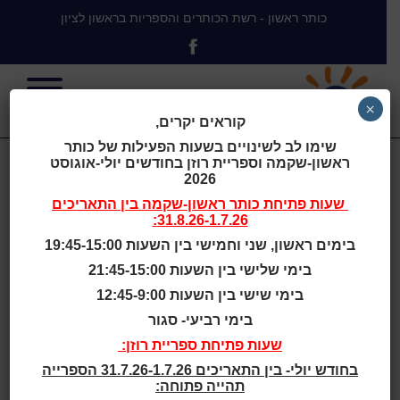
כותר ראשון - רשת הכותרים והספריות בראשון לציון
×
קוראים יקרים,
שימו לב לשינויים בשעות הפעילות של כותר
ראשון-שקמה וספריית רוזן בחודשים יולי-אוגוסט
Saint-Eustache
2026
שעות פתיחת
כותר ראשון-שקמה
בין התאריכים
31.8.26-1.7.26:
Library,
בימים ראשון, שני וחמישי בין השעות 19:45-15:00
בימי שלישי בין השעות 21:45-15:00
Quebec,
בימי שישי בין השעות 12:45-9:00
בימי רביעי- סגור
Canada
שעות פתיחת ספריית רוזן:
בחודש יולי- בין התאריכים 31.7.26-1.7.26 הספרייה
תהייה פתוחה: