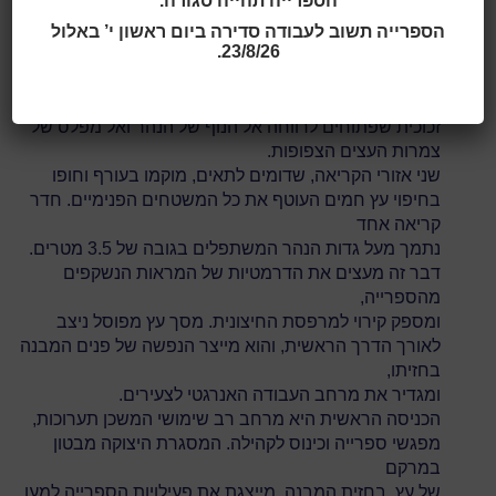
הספרייה תהייה סגורה.
כהה ממצב את הכניסה אל העיר, על שורת העצים הציורית
ששתולה לאורך גדות הנהר.
הספרייה תשוב לעבודה סדירה ביום ראשון י’ באלול
23/8/26.
הרעיון שמאחורי נפח המבנה מבוסס על צינור מלבני פשוט
שמעוקם ומקופל פעמיים. בכל קצה של הצינור מופיעים
משטחי
זכוכית שפתוחים לרווחה אל הנוף של הנהר ואל מפלס של
צמרות העצים הצפופות.
שני אזורי הקריאה, שדומים לתאים, מוקמו בעורף וחופו
בחיפוי עץ חמים העוטף את כל המשטחים הפנימיים. חדר
קריאה אחד
נתמך מעל גדות הנהר המשתפלים בגובה של 3.5 מטרים.
דבר זה מעצים את הדרמטיות של המראות הנשקפים
מהספרייה,
ומספק קירוי למרפסת החיצונית. מסך עץ מפוסל ניצב
לאורך הדרך הראשית, והוא מייצר הנפשה של פנים המבנה
בחזיתו,
ומגדיר את מרחב העבודה האנרגטי לצעירים.
הכניסה הראשית היא מרחב רב שימושי המשכן תערוכות,
מפגשי ספרייה וכינוס לקהילה. המסגרת היצוקה מבטון
במרקם
של עץ, בחזית המבנה, מייצגת את פעילויות הספרייה למען