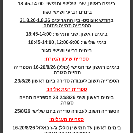
בימים ראשון, שני, שלישי וחמישי: 18:45-14:00
Saint-Eustache Library, Quebec, Canada
בימים רביעי ושישי סגור
Bibliotheque Municipale Guy-Belisle
ב
חודש אוגוסט- בין התאריכים 31.8.26-1.8.26
הספרייה תהייה פתוחה:
אוכלוסייה: העיירה סנט אוסטש, פרבר של מונטריאל,
בימים ראשון, שני וחמישי: 18:45-14:00
במערב קוויבק שבקנדה, מונה
כ- 45,0000 תושבים.
בימי שלישי: 12:00-9:00, 18:45-14:00
בימים רביעי ושישי סגור
מערך הספריות: ספרייה מרכזית
ספריית שיכון המזרח:
שנה: 2012
בימים ראשון עד חמישי (כולל) 16-20/8/26 הספרייה
שטח: 2,600 מ"ר
תהייה סגורה.
עלות: 9 מיליון דולר
הספרייה תשוב לעבודה סדירה ביום ראשון 23/8/26.
אדריכלות:
ACDF Architecture
ספריית רמת אליהו:
בימים ראשון ושני 23-24/8/26 הספרייה תהייה
לקריאה נוספת ולתמונות:
Saint-Eustache Library, Queb
סגורה.
ec, Canada
הספרייה תשוב לעבודה סדירה ביום שלישי 25/8/26.
הספרייה הציבורית גי-בליזל היא בעלת מרחב רב-שימושי
ספריית מעגלים:
המשרת את תושבי העיירה סנט אוסטש. פרויקט החיפוי
במינרל
בימים ראשון עד חמישי (כולל) ג’-ז באלול 16-20/8/26