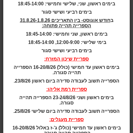
Moe, Victoria,
בימים ראשון, שני, שלישי וחמישי: 18:45-14:00
Australia
בימים רביעי ושישי סגור
ב
חודש אוגוסט- בין התאריכים 31.8.26-1.8.26
הספרייה תהייה פתוחה:
בימים ראשון, שני וחמישי: 18:45-14:00
בימי שלישי: 12:00-9:00, 18:45-14:00
Latrobe City Council Library Moe
בימים רביעי ושישי סגור
אוכלוסייה: העיירה מו בעמק לאטרוב שבמחוז ויקטוריה,
אוסטרליה, מונה כ-17,000 תושבים.
ספריית שיכון המזרח:
מערך הספריות: 4 ספריות ציבוריות בעמק לאטרוב.
בימים ראשון עד חמישי (כולל) 16-20/8/26 הספרייה
שנה: 2016
תהייה סגורה.
שטח: 1,900 מ"ר
הספרייה תשוב לעבודה סדירה ביום ראשון 23/8/26.
עלות: 14 מיליון דולר
ספריית רמת אליהו:
אדריכלות:
Fjmt
לקריאה נוספת ולתמונות:
בימים ראשון ושני 23-24/8/26 הספרייה תהייה
Frank Barlett Memorial Libra
סגורה.
ry & Moe Service Center
הספרייה תשוב לעבודה סדירה ביום שלישי 25/8/26.
"ברור שהמרחב הקהילתי והספרייה שניהם הרחבה של
ספריית מעגלים:
העיירה מו, והמווים הם הרחבה של שניהם", כך לדברי
סאלי-אן ווטסון קיין,
בימים ראשון עד חמישי (כולל) ג’-ז באלול 16-20/8/26