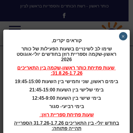
כותר ראשון - רשת הכותרים והספריות בראשון לציון
×
קוראים יקרים,
שימו לב לשינויים בשעות הפעילות של כותר
ראשון-שקמה וספריית רוזן בחודשים יולי-אוגוסט
Frank Barlett
2026
שעות פתיחת
כותר ראשון-שקמה
בין התאריכים
31.8.26-1.7.26:
Memorial
בימים ראשון, שני וחמישי בין השעות 19:45-15:00
בימי שלישי בין השעות 21:45-15:00
Library & Moe
בימי שישי בין השעות 12:45-9:00
בימי רביעי- סגור
Service Center,
שעות פתיחת ספריית רוזן:
בחודש יולי- בין התאריכים 31.7.26-1.7.26 הספרייה
תהייה פתוחה: