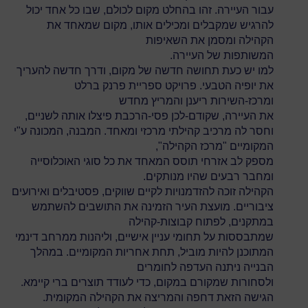
עבור העיירה. זהו בהחלט מקום לכולם, שבו כל אחד יכול
להרגיש שמקבלים ומכילים אותו, מקום שמאחד את
הקהילה ומסמן את השאיפות
המשותפות של העיירה.
למו יש כעת תחושה חדשה של מקום, ודרך חדשה להעריך
את יופיה הטבעי. פרויקט ספריית פרנק ברלט
ומרכז-השירות ריענן והמריץ מחדש
את העיירה, שקודם-לכן פסי-הרכבת פיצלו אותה לשניים,
וחסר לה מרכיב קהילתי מרכזי ומאחד. המבנה, המכונה ע"י
המקומיים "מרכז הקהילה",
מספק לב אזרחי תוסס המאחד את כל סוגי האוכלוסייה
ומחבר רבעים שהיו מנותקים.
הקהילה זוכה להזדמנויות לקיים שווקים, פסטיבלים ואירועים
ציבוריים. מועצת העיר הזמינה את התושבים להשתמש
במתקנים, לפתוח קבוצות-קהילה
שמתבססות על תחומי עניין אישיים, וליהנות ממרחב דינמי
המתוכנן להיות מוביל, תחת אחריות המקומיים. במהלך
הבנייה ניתנה העדפה לחומרים
ולסחורות שמקורם במקום, כדי לעודד תוצרים ברי קיימא.
הגישה הזאת דחפה והמריצה את הקהילה המקומית.