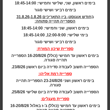
בימים ראשון, שני, שלישי וחמישי: 18:45-14:00
בבלגיה. העיירה מונה כ-33,000 תושבים.
מערך הספריות: ספרייה ציבורית.
בימים רביעי ושישי סגור
שנה: 2015
ב
חודש אוגוסט- בין התאריכים 31.8.26-1.8.26
שטח: 1,900 מ"ר
הספרייה תהייה פתוחה:
עלות: כ-350,000 אירו
בימים ראשון, שני וחמישי: 18:45-14:00
אדריכלות:
Adem Architecten
בימי שלישי: 12:00-9:00, 18:45-14:00
לקריאה נוספת:
בימים רביעי ושישי סגור
Library de Kimpel, Bilzen, Belgium
'Bib Bilzen van ADEM Architecten verkozen tot 'be
ספריית שיכון המזרח:
ste bib van Vlaanderen
בימים ראשון עד חמישי (כולל) 16-20/8/26 הספרייה
Library de Kimpel
תהייה סגורה.
הספרייה תשוב לעבודה סדירה ביום ראשון 23/8/26.
הרעיון המוביל בחידוש הספרייה היה להפוך אותה ל"סלון
ספריית רמת אליהו:
של העיר" - מושג רווח בימים אלה כשבונים ספריות
ציבוריות חדשות או מחדשים ישנות.
בימים ראשון ושני 23-24/8/26 הספרייה תהייה
סגורה.
הספרייה, השוכנת בתוך מרכז פנאי, נזקקה לחידוש ולייפוי,
ובעיקר לריענון ולהתאמה למאה ה-21. הספרייה היא החלק
הספרייה תשוב לעבודה סדירה ביום שלישי 25/8/26.
הראשון שעבר חידוש במרכז
ספריית מעגלים:
הפנאי, שמספק שירותי-תרבות לתושבי בילזן.
בימים ראשון עד חמישי (כולל) ג’-ז באלול 16-20/8/26
התכנית האדריכלית כללה מיקום מחדש של אזורי