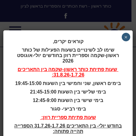
כותר ראשון - רשת הכותרים והספריות בראשון לציון
×
קוראים יקרים,
שימו לב לשינויים בשעות הפעילות של כותר
ראשון-שקמה וספריית רוזן בחודשים יולי-אוגוסט
Library de
2026
שעות פתיחת
כותר ראשון-שקמה
בין התאריכים
31.8.26-1.7.26:
Kimpel, Bilzen,
בימים ראשון, שני וחמישי בין השעות 19:45-15:00
בימי שלישי בין השעות 21:45-15:00
Belgium
בימי שישי בין השעות 12:45-9:00
בימי רביעי- סגור
שעות פתיחת ספריית רוזן:
בחודש יולי- בין התאריכים 31.7.26-1.7.26 הספרייה
Bilzen Bibliotheek
תהייה פתוחה:
אוכלוסייה: בילזן היא עיירה השוכנת במחוז לימבורג