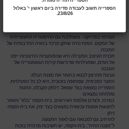
הספרייה תהייה סגורה.
היה להתכתב עם האופי התעשייתי של מבנים היסטוריים
הספרייה תשוב לעבודה סדירה ביום ראשון י’ באלול
בעיר,
23/8/26.
מבנים שמאפיינים גם היום את אזור המזח של נוטודן.
הכריכה, בצורת "ר" סביב המזח הישן – שהיא המבע
הוויזואלי
המרכזי בפרויקט - משתלבת עם ההיסטוריה התעשייתית
של המקום. המזח נהיה שחקן מרכזי בחוויה התרבותית של
המבנה.
תכנית העיצוב המובילה היא שהפונקציות החיצוניות ייפנו
אל המים, ושפעילויות שדורשות קירות הגאומטרייה של
המבנה
נובעת מהרצון לבטא בחומר את סצנת הבלוז.
החצר הפנימית, שמחופה בזכוכית, היא לב כל הפעילויות.
הספרייה נמצאת בצד שמאל. דלפק הקבלה, החנות
ומלתחה נמצאים
במרכז, ולצדם אולמות האירועים. בית-הקפה "בלוז" והאזור
לתצוגות אמנות עכשווית נמצאים בצד ימין. את בית-הקפה
ניתן
להרחיב גם למבואה וגם לאזור התצוגה.
ל"סצנה החיה", בית-הקפה, יש חשיבות מרכזית בזכות