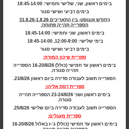
Norway
בימים ראשון, שני, שלישי וחמישי: 18:45-14:00
בימים רביעי ושישי סגור
ב
חודש אוגוסט- בין התאריכים 31.8.26-1.8.26
הספרייה תהייה פתוחה:
Bok & Blueshuset
אוכלוסייה: בעיר נוטודן גרים כ-12,500 תושבים.
בימים ראשון, שני וחמישי: 18:45-14:00
מערך הספריות: ספרייה מרכזית
בימי שלישי: 12:00-9:00, 18:45-14:00
שנה: 2013
בימים רביעי ושישי סגור
שטח: 5,225 מ"ר
ספריית שיכון המזרח:
עלות: כ- 17 מיליון אירו
אדריכלות:
Børve Borchsenius Arkitekter and Askin/
בימים ראשון עד חמישי (כולל) 16-20/8/26 הספרייה
תהייה סגורה.
Lantto Arkitekter AS
לקריאה נוספת:
House for Books and Blues, Notodd
הספרייה תשוב לעבודה סדירה ביום ראשון 23/8/26.
en, Norway
ספריית רמת אליהו:
בימים ראשון ושני 23-24/8/26 הספרייה תהייה
"בית הספרים ומוזיקת הבלוז" של נוטודן הוא
סגורה.
קומפלקס-תרבות המכיל ספרייה ציבורית, מוזאון למוזיקת
הספרייה תשוב לעבודה סדירה ביום שלישי 25/8/26.
הבלוז,
אולם לתיאטרון ולקולנוע, בית-קפה/ מסעדה, חלל
ספריית מעגלים:
לקונצרטים ולהופעות חיות, ומרכז-מידע לתיירים.
בימים ראשון עד חמישי (כולל) ג’-ז באלול 16-20/8/26
הרעיון האדריכלי שהוביל את תכנון ועיצוב מרכז-התרבות