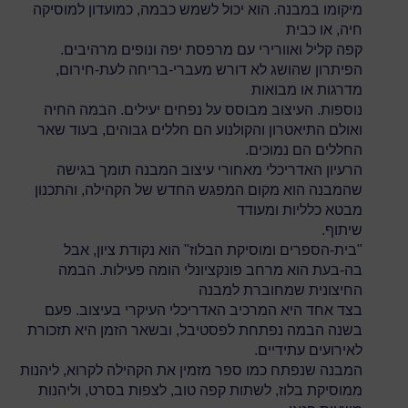
מיקומו במבנה. הוא יכול לשמש כבמה, כמועדון למוסיקה
חיה, או כבית
קפה קליל ואוורירי עם מרפסת יפה ונופים מרהיבים.
הפיתרון שהושג לא דורש מעברי-בריחה לעת-חירום,
מדרגות או מבואות
נוספות. העיצוב מבוסס על נפחים יעילים. הבמה החיה
ואולם התיאטרון והקולנוע הם חללים גבוהים, בעוד שאר
החללים הם נמוכים.
הרעיון האדריכלי מאחורי עיצוב המבנה תומך בגישה
שהמבנה הוא מקום המפגש החדש של הקהילה, והתכנון
מבטא כלליות ומעודד
שיתוף.
"בית-הספרים ומוסיקת הבלוז" הוא נקודת ציון, אבל
בה-בעת הוא מרחב פונקציונלי הומה פעילות. הבמה
החיצונית שמחוברת למבנה
בצד אחד היא המרכיב האדריכלי העיקרי בעיצוב. פעם
בשנה הבמה נפתחת לפסטיבל, ובשאר הזמן היא תזכורת
לאירועים עתידיים.
המבנה שנפתח כמו ספר מזמין את הקהילה לקרוא, ליהנות
ממוסיקת בלוז, לשתות קפה טוב, לצפות בסרט, וליהנות