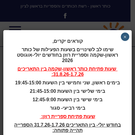
כותר ראשון - רשת הכותרים והספריות בראשון לציון
×
קוראים יקרים,
שימו לב לשינויים בשעות הפעילות של כותר
ראשון-שקמה וספריית רוזן בחודשים יולי-אוגוסט
House for
2026
שעות פתיחת
כותר ראשון-שקמה
בין התאריכים
31.8.26-1.7.26:
Books and
בימים ראשון, שני וחמישי בין השעות 19:45-15:00
בימי שלישי בין השעות 21:45-15:00
Blues,
בימי שישי בין השעות 12:45-9:00
בימי רביעי- סגור
Notodden,
שעות פתיחת ספריית רוזן:
בחודש יולי- בין התאריכים 31.7.26-1.7.26 הספרייה
תהייה פתוחה: