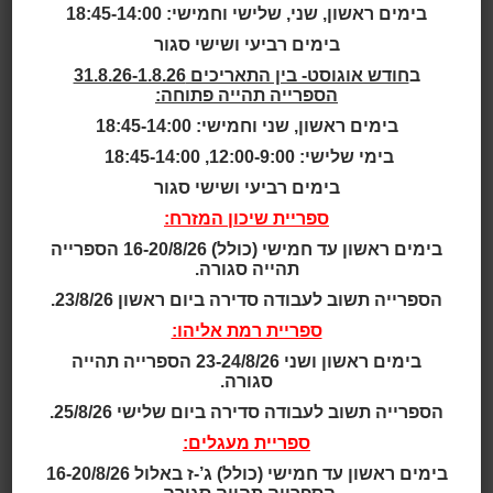
2. בכניסה לספרייה, תבוצע בדיקת מדידת חום. לא תותר
בימים ראשון, שני, שלישי וחמישי: 18:45-14:00
כניסת אדם עם חום גוף של 38 מעלות צלזיוס ומעלה.
בימים רביעי ושישי סגור
3. חובה של מילוי טופס הצהרת בריאות והגשתו לאחראי
ב
חודש אוגוסט- בין התאריכים 31.8.26-1.8.26
בספרייה בעת הכניסה לספרייה.
הספרייה תהייה פתוחה:
4. יש לשמור על מרחק של 2 מטרים.
בימים ראשון, שני וחמישי: 18:45-14:00
5. הכניסה לספרייה היא ליחידים בני 14 ומעלה והשהייה
בה היא למשך 15 דקות בלבד.
בימי שלישי: 12:00-9:00, 18:45-14:00
6. שירותי הספרייה כוללים אך ורק השאלה והחזרה של
בימים רביעי ושישי סגור
פריטים.
ספריית שיכון המזרח:
7. מנוי אישי- יוכלו לשאול 5 ספרים לכל היותר (במקום 3).
בימים ראשון עד חמישי (כולל) 16-20/8/26 הספרייה
8. בתקופה הזאת, של עבודה במגבלות, לא יינתנו קנסות על
תהייה סגורה.
איחורים בהחזרת ספרים.
הספרייה תשוב לעבודה סדירה ביום ראשון 23/8/26.
9. אין הזמנות של פריטים מהקטלוג. ניתן לשאול רק מאוספי
הספרייה שאליה באים.
ספריית רמת אליהו:
10. לא יינתנו שירותי גלישה, משחק באינטרנט, הדפסה או
בימים ראשון ושני 23-24/8/26 הספרייה תהייה
סריקה. אין אפשרות לשבת ללמוד בחדרי העיון. ניתן לפנות
סגורה.
בדוא"ל של הספרייה
הספרייה תשוב לעבודה סדירה ביום שלישי 25/8/26.
לקבלת ייעץ בתחומי דעת שונים.
ספריית מעגלים:
נבקשכם להישמע להוראות צוות הספרייה!
בימים ראשון עד חמישי (כולל) ג’-ז באלול 16-20/8/26
שומרים על ההנחיות שומרים על הבריאות!