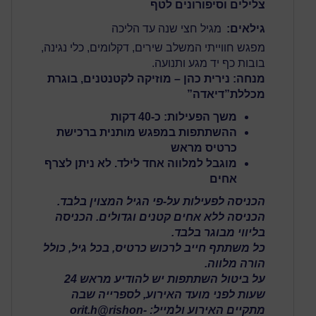
צלילים וסיפורונים לטף
גילאים:
מגיל חצי שנה עד הליכה
מפגש חווייתי המשלב שירים, דקלומים, כלי נגינה,
בובות כף יד מגע ותנועה.
מנחה: נירית כהן – מוזיקה לקטנטנים, בוגרת
מכללת”דיאדה”
משך הפעילות: כ-40 דקות
ההשתתפות במפגש מותנית ב
רכישת
כרטיס מראש
מוגבל למלווה אחד לילד. לא ניתן לצרף
אחים
הכניסה לפעילות על-פי הגיל המצוין בלבד.
הכניסה ללא אחים קטנים וגדולים. הכניסה
בליווי מבוגר בלבד.
כל משתתף חייב לרכוש כרטיס, בכל גיל, כולל
הורה מלווה.
על ביטול השתתפות יש להודיע מראש 24
שעות לפני מועד האירוע, לספרייה שבה
מתקיים האירוע ולמייל: orit.h@rishon-