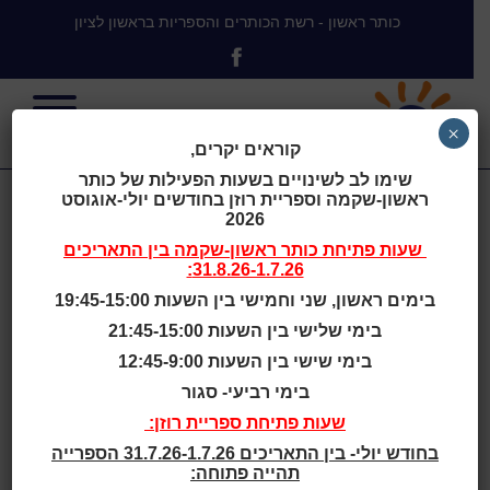
כותר ראשון - רשת הכותרים והספריות בראשון לציון
×
קוראים יקרים,
שימו לב לשינויים בשעות הפעילות של כותר
ראשון-שקמה וספריית רוזן בחודשים יולי-אוגוסט
אירועים
2026
שעות פתיחת
כותר ראשון-שקמה
בין התאריכים
31.8.26-1.7.26:
ופעילויות
בימים ראשון, שני וחמישי בין השעות 19:45-15:00
בימי שלישי בין השעות 21:45-15:00
בימי שישי בין השעות 12:45-9:00
בימי רביעי- סגור
בית
>
שעת סיפור יוגה – יוגה ושיאצו
שעות פתיחת ספריית רוזן:
לילדים ולהורים - בסיפור, בצליל
בחודש יולי- בין התאריכים 31.7.26-1.7.26 הספרייה
ובמשחק
>
לבני 5 - 6
תהייה פתוחה: