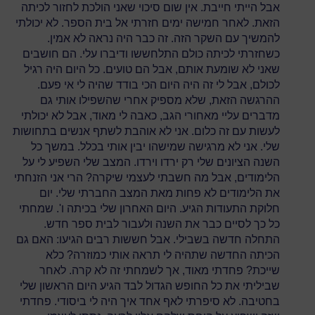
אבל הייתי חייבת. אין שום סיכוי שאני הולכת לחזור לכיתה
הזאת. לאחר חמישה ימים חזרתי אל בית הספר. לא יכולתי
להמשיך עם השקר הזה. זה כבר היה נראה לא אמין.
כשחזרתי לכיתה כולם התלחששו ודיברו עלי. הם חושבים
שאני לא שומעת אותם, אבל הם טועים. כל היום היה רגיל
לכולם, אבל לי זה היה היום הכי בודד שהיה לי אי פעם.
ההרגשה הזאת, שלא מספיק אחרי שהשפילו אותי גם
מדברים עליי מאחורי הגב, כאבה לי מאוד, אבל לא יכולתי
לעשות עם זה כלום. אני לא אוהבת לשתף אנשים בתחושות
שלי. אני לא מרגישה שמישהו יבין אותי בכלל. במשך כל
השנה הציונים שלי רק ירדו וירדו. המצב שלי השפיע לי על
הלימודים, אבל מה חשבתי לעצמי שיקרה? הרי אני הזנחתי
את הלימודים לא פחות מאת המצב החברתי שלי. יום
חלוקת התעודות הגיע. היום האחרון שלי בכיתה ו'. שמחתי
כל כך לסיים כבר את השנה ולעבור לבית ספר חדש.
התחלה חדשה בשבילי. אבל חששות רבים הגיעו: האם גם
הכיתה החדשה שתהיה לי תראה אותי כמוזרה? כלא
שייכת? פחדתי מאוד, אך לשמחתי זה לא קרה. לאחר
שביליתי את כל החופש הגדול לבד הגיע היום הראשון שלי
בחטיבה. לא סיפרתי לאף אחד איך היה לי ביסודי. פחדתי