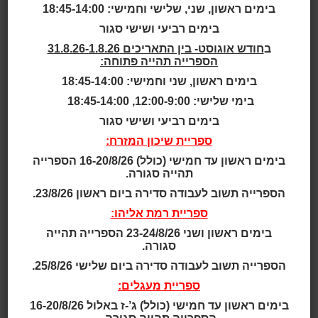
בימים ראשון, שני, שלישי וחמישי: 18:45-14:00
זה התחיל בעוד יום לימודים שגרתי בחיי בו אני מגיעה לבית
בימים רביעי ושישי סגור
הספר, נכנסת לכיתה ומתיישבת במקומי עם הטלפון, אף
ב
חודש אוגוסט- בין התאריכים 31.8.26-1.8.26
אחד לא ניגש לדבר איתי או לשאול לשלומי, וכשאני שואלת
הספרייה תהייה פתוחה:
אין מענה מאף ילד או ילדה. זהו עוד יום בו אני מרגישה
בימים ראשון, שני וחמישי: 18:45-14:00
בודדה. השיעור התחיל. כולם הניחו את הטלפונים על שולחן
המורה וחזרו להתיישב במקומותיהם. המורה נכנסה לכיתה
בימי שלישי: 12:00-9:00, 18:45-14:00
ושאלה כמו בכל יום: איך אתם מרגישים ילדים? כולם ענו
בימים רביעי ושישי סגור
עם חיוך על הפנים:" בסדר ". רק אני שתקתי. הרי למה
ספריית שיכון המזרח:
שאענה בסדר כשאני ממש לא בסדר? השיעור התחיל. אני
לא הקשבתי. כל השיעור קשקשתי במחברת והראש שלי
בימים ראשון עד חמישי (כולל) 16-20/8/26 הספרייה
תהייה סגורה.
היה מלא במחשבות. למה לאף אחד לא אכפת? במה אני
שונה מהם? בצלצול להפסקה נשארתי בכיתה והמשכתי
הספרייה תשוב לעבודה סדירה ביום ראשון 23/8/26.
לצייר ולקשקש במחברת. כך המשיך כל היום שלי עד
ספריית רמת אליהו:
לשיעור הרביעי בו היה ספורט. המורה לספורט נכנס לכיתה
בימים ראשון ושני 23-24/8/26 הספרייה תהייה
ולקח אותנו לאולם ספורט של בית הספר, שם שיחקנו
סגורה.
מחניים. השיעור עבר כרגיל: נבחרתי אחרונה לקבוצה
הספרייה תשוב לעבודה סדירה ביום שלישי 25/8/26.
ובמשחק לא מסרו לי את הכדור כמו תמיד. אבל למה שקרה
לאחר השיעור לא ציפיתי. כשעלינו כולם לכיתה ראיתי שכל
ספריית מעגלים:
החפצים שלי היו על הרצפה קרועים. הקלמר היה פתוח
בימים ראשון עד חמישי (כולל) ג’-ז באלול 16-20/8/26
כשכל כלי הכתיבה מפוזרים על השולחן, ועל לוח הכיתה