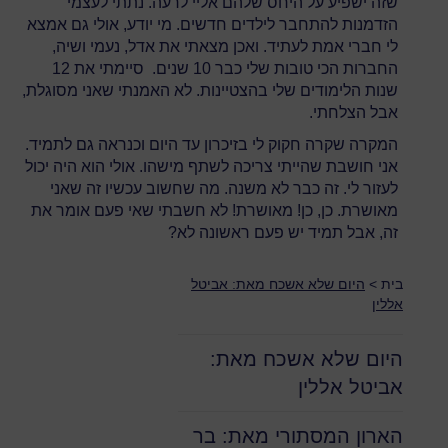
שזה ישפיע על היחס שלהם אליי לרעה. נתתי לעצמי
הזדמנות להתחבר לילדים חדשים. מי יודע, אולי גם אמצא
לי חברי אמת לעתיד. ואכן מצאתי את אדל, נעמי ושיה,
החברות הכי טובות שלי כבר 10 שנים. סיימתי את 12
שנות הלימודים שלי בהצטיינות. לא האמנתי שאני מסוגלת,
אבל הצלחתי.
המקרה שקרה חקוק לי בזיכרון עד היום וכנראה גם לתמיד.
אני חושבת שהייתי צריכה לשתף מישהו. אולי הוא היה יכול
לעזור לי. זה כבר לא משנה. מה שחשוב עכשיו זה שאני
מאושרת. כן, כן! מאושרת! לא חשבתי שאי פעם אומר את
זה, אבל תמיד יש פעם ראשונה לא?
בית
>
היום שלא אשכח מאת: אביטל
אללין
היום שלא אשכח מאת:
אביטל אללין
הארון המסתורי מאת: בר